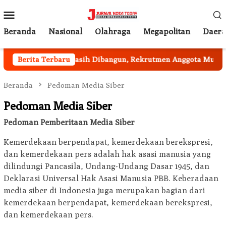
Loncat
Menu
ke
Mobile
konten
Beranda
Nasional
Olahraga
Megapolitan
Daer
a Sukakarya Masih Dibangun, Rekrutmen Anggota Mulai Berjal
Berita Terbaru
Beranda
Pedoman Media Siber
Pedoman Media Siber
Pedoman Pemberitaan Media Siber
Kemerdekaan berpendapat, kemerdekaan berekspresi,
dan kemerdekaan pers adalah hak asasi manusia yang
dilindungi Pancasila, Undang-Undang Dasar 1945, dan
Deklarasi Universal Hak Asasi Manusia PBB. Keberadaan
media siber di Indonesia juga merupakan bagian dari
kemerdekaan berpendapat, kemerdekaan berekspresi,
dan kemerdekaan pers.