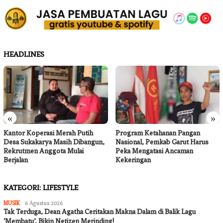
HEADLINES
«
»
Kantor Koperasi Merah Putih
Program Ketahanan Pangan
Desa Sukakarya Masih Dibangun,
Nasional, Pemkab Garut Harus
Rekrutmen Anggota Mulai
Peka Mengatasi Ancaman
Berjalan
Kekeringan
KATEGORI:
LIFESTYLE
Jurnalkotatoday
MUSIK
6 Agustus 2026
Tak Terduga, Dean Agatha Ceritakan Makna Dalam di Balik Lagu
‘Membatu’, Bikin Netizen Merinding!