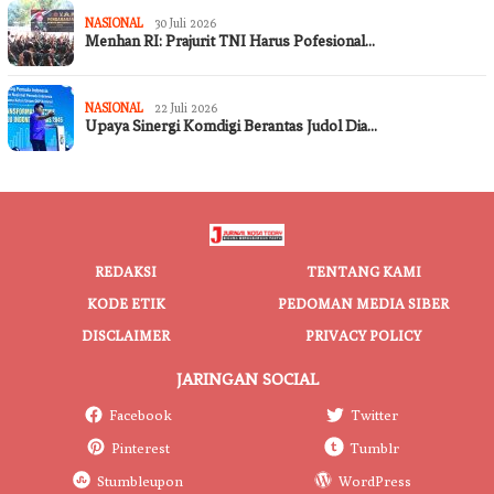
NASIONAL
30 Juli 2026
Menhan RI: Prajurit TNI Harus Pofesional…
NASIONAL
22 Juli 2026
Upaya Sinergi Komdigi Berantas Judol Dia…
REDAKSI
TENTANG KAMI
KODE ETIK
PEDOMAN MEDIA SIBER
DISCLAIMER
PRIVACY POLICY
JARINGAN SOCIAL
Facebook
Twitter
Pinterest
Tumblr
Stumbleupon
WordPress