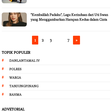
“Kembalilah Padaku”, Lagu Kerinduan dari Uti Swan
yang Menggambarkan Harapan Kedua dalam Cinta
1
2
3
…
7
»
TOPIK POPULER
DANLANTAMAL IV
POLRES
WARGA
TANJUNGPINANG
RAHMA
ADVETORIAL