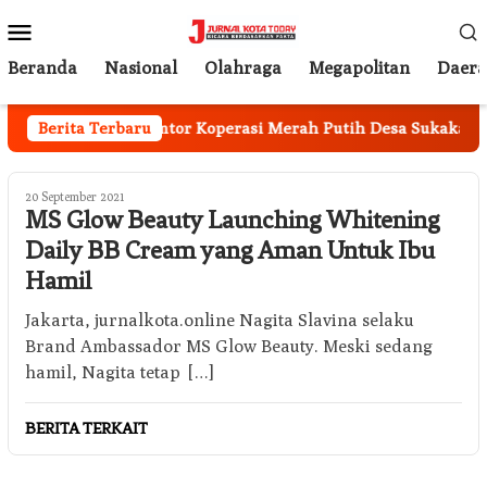
Loncat
Menu
ke
Mobile
konten
Beranda
Nasional
Olahraga
Megapolitan
Daer
tek
Berita Terbaru
Kantor Koperasi Merah Putih Desa Sukakarya Masih
20 September 2021
MS Glow Beauty Launching Whitening
Daily BB Cream yang Aman Untuk Ibu
Hamil
Jakarta, jurnalkota.online Nagita Slavina selaku
Brand Ambassador MS Glow Beauty. Meski sedang
hamil, Nagita tetap […]
BERITA TERKAIT