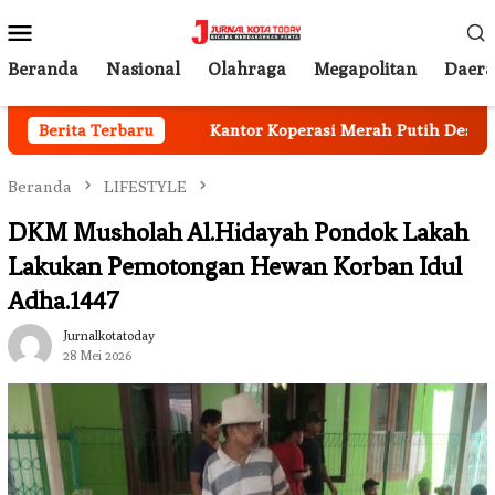
Loncat
Menu
ke
Mobile
konten
Beranda
Nasional
Olahraga
Megapolitan
Daer
e Jamsostek
Berita Terbaru
Kantor Koperasi Merah Putih Desa Sukakar
Beranda
LIFESTYLE
DKM Musholah Al.Hidayah Pondok Lakah
Lakukan Pemotongan Hewan Korban Idul
Adha.1447
Jurnalkotatoday
28 Mei 2026