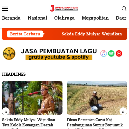
Loncat
Menu
ke
Mobile
konten
Beranda
Nasional
Olahraga
Megapolitan
Daer
sos Kota Denpasar
Berita Terbaru
Sekda Eddy Mulya: Wujudkan Tata K
HEADLINES
«
»
Sekda Eddy Mulya: Wujudkan
Dinas Pertanian Garut Kaji
Tata Kelola Keuangan Daerah
Pembangunan Sumur Bor untuk