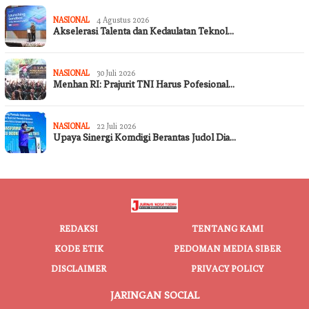
NASIONAL
4 Agustus 2026
Akselerasi Talenta dan Kedaulatan Teknol…
NASIONAL
30 Juli 2026
Menhan RI: Prajurit TNI Harus Pofesional…
NASIONAL
22 Juli 2026
Upaya Sinergi Komdigi Berantas Judol Dia…
REDAKSI
TENTANG KAMI
KODE ETIK
PEDOMAN MEDIA SIBER
DISCLAIMER
PRIVACY POLICY
JARINGAN SOCIAL