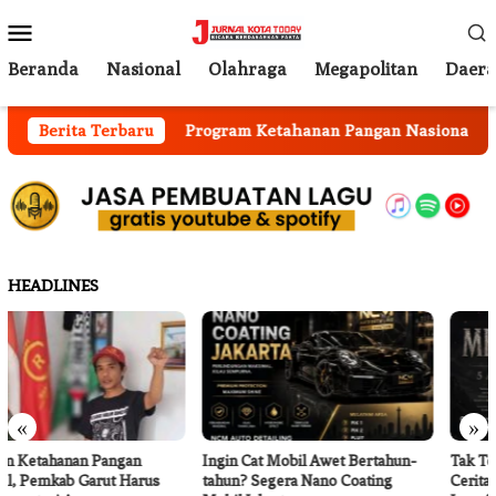
Loncat
Menu
ke
Mobile
konten
Beranda
Nasional
Olahraga
Megapolitan
Daer
ai Berjalan
Berita Terbaru
Program Ketahanan Pangan Nasional, Pem
HEADLINES
«
»
Ingin Cat Mobil Awet Bertahun-
Tak Terduga, Dean Agatha
tahun? Segera Nano Coating
Ceritakan Makna Dalam di Balik