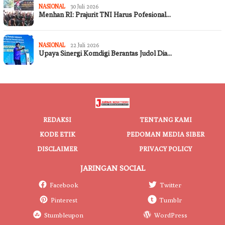
NASIONAL
30 Juli 2026
Menhan RI: Prajurit TNI Harus Pofesional…
NASIONAL
22 Juli 2026
Upaya Sinergi Komdigi Berantas Judol Dia…
REDAKSI
TENTANG KAMI
KODE ETIK
PEDOMAN MEDIA SIBER
DISCLAIMER
PRIVACY POLICY
JARINGAN SOCIAL
Facebook
Twitter
Pinterest
Tumblr
Stumbleupon
WordPress