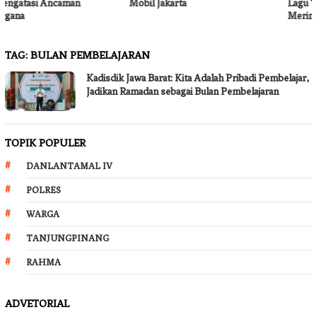
Mobil Jakarta
Lagu ‘Membatu’, Bikin Netizen
Merinding!
TAG:
BULAN PEMBELAJARAN
Kadisdik Jawa Barat: Kita Adalah Pribadi Pembelajar,
Jadikan Ramadan sebagai Bulan Pembelajaran
TOPIK POPULER
DANLANTAMAL IV
POLRES
WARGA
TANJUNGPINANG
RAHMA
ADVETORIAL