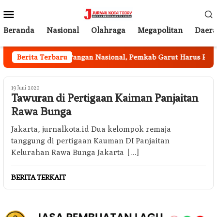
Loncat
Menu
ke
Mobile
konten
Beranda
Nasional
Olahraga
Megapolitan
Daer
gram Ketahanan Pangan Nasional, Pemkab Garut Harus Peka M
Berita Terbaru
19 Juni 2020
Tawuran di Pertigaan Kaiman Panjaitan
Rawa Bunga
Jakarta, jurnalkota.id Dua kelompok remaja
tanggung di pertigaan Kauman DI Panjaitan
Kelurahan Rawa Bunga Jakarta […]
BERITA TERKAIT