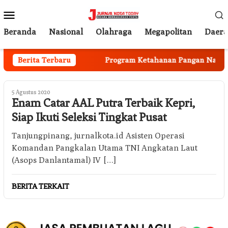
Loncat
Menu
ke
Mobile
konten
Beranda
Nasional
Olahraga
Megapolitan
Daer
a Mulai Berjalan
Berita Terbaru
Program Ketahanan Pangan Nasional,
5 Agustus 2020
Enam Catar AAL Putra Terbaik Kepri,
Siap Ikuti Seleksi Tingkat Pusat
Tanjungpinang, jurnalkota.id Asisten Operasi
Komandan Pangkalan Utama TNI Angkatan Laut
(Asops Danlantamal) IV […]
BERITA TERKAIT