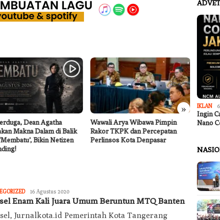
ADVET
»
IKLAN
6
Ingin C
erduga, Dean Agatha
Wawali Arya Wibawa Pimpin
Kantor
Nano C
akan Makna Dalam di Balik
Rakor TKPK dan Percepatan
Desa S
‘Membatu’, Bikin Netizen
Perlinsos Kota Denpasar
Rekrut
ding!
Berjala
NASI
Redaksi
EGORIZED
16 Agustus 2020
Jurnal
sel Enam Kali Juara Umum Beruntun MTQ Banten
Kota
sel, Jurnalkota.id Pemerintah Kota Tangerang
Today