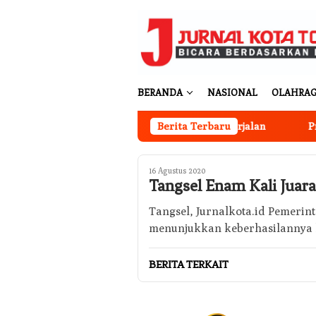
Loncat
ke
konten
BERANDA
NASIONAL
OLAHRA
h Dibangun, Rekrutmen Anggota Mulai Berjalan
Berita Terbaru
Progra
16 Agustus 2020
Tangsel Enam Kali Jua
Tangsel, Jurnalkota.id Pemerin
menunjukkan keberhasilannya ka
BERITA TERKAIT