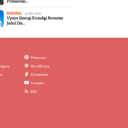
Pofesional…
NASIONAL
22 Juli 2026
Upaya Sinergi Komdigi Berantas
Judol Dia…
Pinterest
eupon
WordPress
in
Deviantart
Youtube
RSS