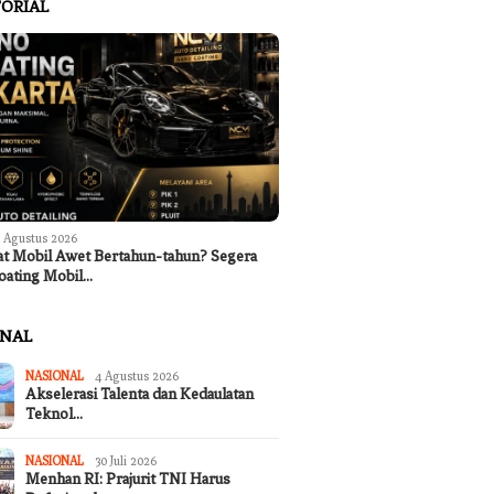
ORIAL
 Agustus 2026
at Mobil Awet Bertahun-tahun? Segera
 Koperasi Merah Putih
Program Ketahanan Pangan
Ingin Ca
oating Mobil…
ukakarya Masih Dibangun,
Nasional, Pemkab Garut Harus
tahun? S
men Anggota Mulai
Peka Mengatasi Ancaman
Mobil Jak
n
Kekeringana
ONAL
NASIONAL
4 Agustus 2026
Akselerasi Talenta dan Kedaulatan
Teknol…
NASIONAL
30 Juli 2026
Menhan RI: Prajurit TNI Harus