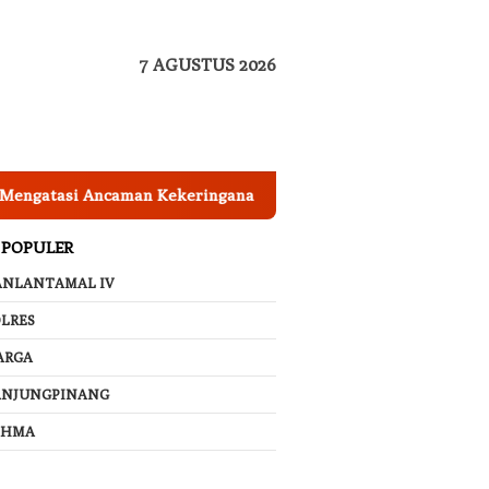
7 AGUSTUS 2026
atasi Ancaman Kekeringana
Ingin Cat Mobil Awet Berta
 POPULER
ANLANTAMAL IV
LRES
ARGA
ANJUNGPINANG
AHMA