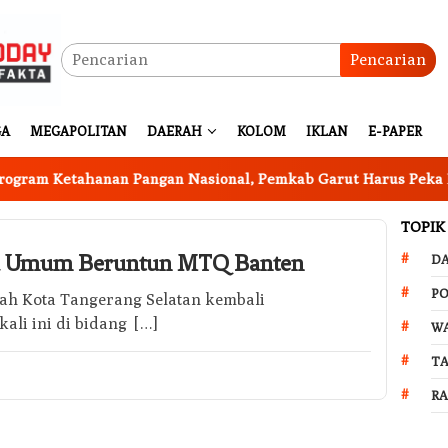
Pencarian
GA
MEGAPOLITAN
DAERAH
KOLOM
IKLAN
E-PAPER
m Ketahanan Pangan Nasional, Pemkab Garut Harus Peka Meng
TOPIK
ra Umum Beruntun MTQ Banten
D
PO
tah Kota Tangerang Selatan kembali
li ini di bidang […]
W
T
R