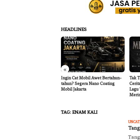
HEADLINES
«
gram Ketahanan Pangan
Ingin Cat Mobil Awet Bertahun-
Tak T
ional, Pemkab Garut Harus
tahun? Segera Nano Coating
Cerit
a Mengatasi Ancaman
Mobil Jakarta
Lagu 
eringana
Merin
TAG:
ENAM KALI
UNCAT
Tang
Tang