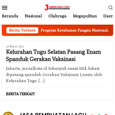
Loncat
Menu
ke
Mobile
konten
Beranda
Nasional
Olahraga
Megapolitan
Daer
i Berjalan
Berita Terbaru
Program Ketahanan Pangan Nasional, Pemka
26 Maret 2021
Kelurahan Tugu Selatan Pasang Enam
Spanduk Gerakan Vaksinasi
Jakarta, jurnalkota.id Sebanyak enam titik lokasi
dipasang spanduk Gerakan Vaksinasi Lansia oleh
Kelurahan Tugu […]
BERITA TERKAIT