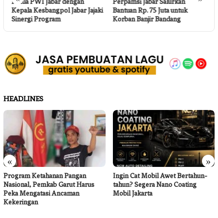
r,
Ketua PWI Jabar dengan
Perpamsi Jabar Salurkan
B
Kepala Kesbangpol Jabar Jajaki
Bantuan Rp. 75 Juta untuk
S
Sinergi Program
Korban Banjir Bandang
T
HEADLINES
«
»
Program Ketahanan Pangan
Ingin Cat Mobil Awet Bertahun-
Nasional, Pemkab Garut Harus
tahun? Segera Nano Coating
Peka Mengatasi Ancaman
Mobil Jakarta
Kekeringan