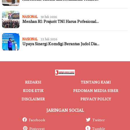
NASIONAL
30 Juli 2026
Menhan RI: Prajurit TNI Harus Pofesional…
NASIONAL
22 Juli 2026
Upaya Sinergi Komdigi Berantas Judol Dia…
REDAKSI
TENTANG KAMI
KODE ETIK
PEDOMAN MEDIA SIBER
DISCLAIMER
PRIVACY POLICY
JARINGAN SOCIAL
Facebook
Twitter
Pinterest
Tumblr