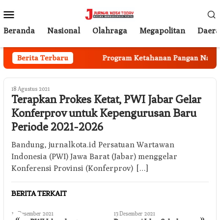
Loncat
Menu
ke
Mobile
konten
Beranda
Nasional
Olahraga
Megapolitan
Daer
 Mulai Berjalan
Berita Terbaru
Program Ketahanan Pangan Nasional,
18 Agustus 2021
Terapkan Prokes Ketat, PWI Jabar Gelar
Konferprov untuk Kepengurusan Baru
Periode 2021-2026
Bandung, jurnalkota.id Persatuan Wartawan
Indonesia (PWI) Jawa Barat (Jabar) menggelar
Konferensi Provinsi (Konferprov) […]
BERITA TERKAIT
14 Desember 2021
13 Desember 2021
2
«
»