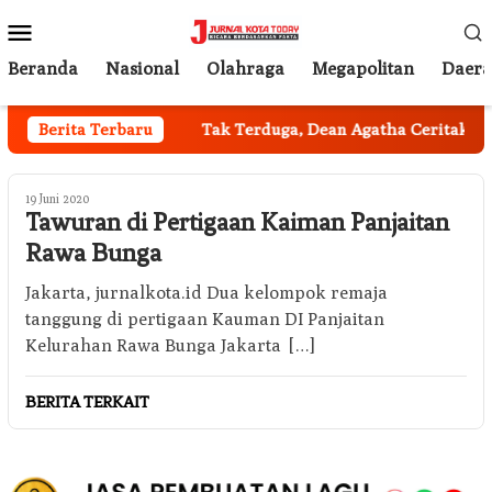
Loncat
Menu
ke
Mobile
konten
Beranda
Nasional
Olahraga
Megapolitan
Daer
 Mobil Jakarta
Berita Terbaru
Tak Terduga, Dean Agatha Ceritakan Mak
19 Juni 2020
Tawuran di Pertigaan Kaiman Panjaitan
Rawa Bunga
Jakarta, jurnalkota.id Dua kelompok remaja
tanggung di pertigaan Kauman DI Panjaitan
Kelurahan Rawa Bunga Jakarta […]
BERITA TERKAIT