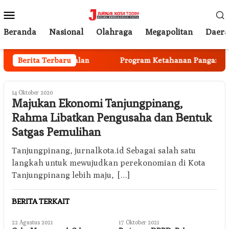
Loncat
Menu
ke
Mobile
konten
Beranda
Nasional
Olahraga
Megapolitan
Daer
gota Mulai Berjalan
Berita Terbaru
Program Ketahanan Pangan Nasio
14 Oktober 2020
Majukan Ekonomi Tanjungpinang,
Rahma Libatkan Pengusaha dan Bentuk
Satgas Pemulihan
Tanjungpinang, jurnalkota.id Sebagai salah satu
langkah untuk mewujudkan perekonomian di Kota
Tanjungpinang lebih maju, […]
BERITA TERKAIT
22 Agustus 2021
17 Oktober 2021