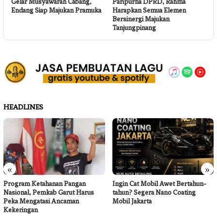
Gelar Musyawarah Cabang,
Paripurna DPRD, Rahma
Endang Siap Majukan Pramuka
Harapkan Semua Elemen
Bersinergi Majukan
Tanjungpinang
HEADLINES
«
»
Program Ketahanan Pangan
Ingin Cat Mobil Awet Bertahun-
Nasional, Pemkab Garut Harus
tahun? Segera Nano Coating
Peka Mengatasi Ancaman
Mobil Jakarta
Kekeringan