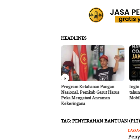
HEADLINES
«
tor Koperasi Merah Putih
Program Ketahanan Pangan
Ingin
a Sukakarya Masih Dibangun,
Nasional, Pemkab Garut Harus
tahun
rutmen Anggota Mulai
Peka Mengatasi Ancaman
Mobil
jalan
Kekeringana
TAG:
PENYERAHAN BANTUAN (PLT)
DAERA
Peny