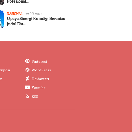
Pofesional…
NASIONAL
22 Juli 2026
Upaya Sinergi Komdigi Berantas
Judol Dia…
Pinterest
eupon
WordPress
in
Deviantart
Youtube
RSS