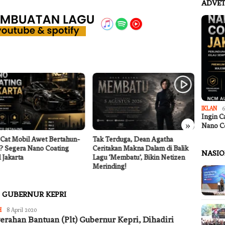
ADVET
IKLAN
6
Ingin C
»
Nano C
 Cat Mobil Awet Bertahun-
Tak Terduga, Dean Agatha
Wawali
? Segera Nano Coating
Ceritakan Makna Dalam di Balik
Rakor 
NASI
 Jakarta
Lagu ‘Membatu’, Bikin Netizen
Perlin
Merinding!
 GUBERNUR KEPRI
Redaksi
H
8 April 2020
Jurnal
erahan Bantuan (Plt) Gubernur Kepri, Dihadiri