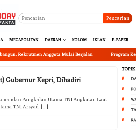
Pencarian
GA
MEGAPOLITAN
DAERAH
KOLOM
IKLAN
E-PAPER
n, Rekrutmen Anggota Mulai Berjalan
Program Ketahan
TOPIK
) Gubernur Kepri, Dihadiri
D
PO
 Komandan Pangkalan Utama TNI Angkatan Laut
W
rtama TNI Arsyad […]
T
R