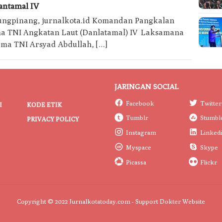
Kota
antamal IV
Today
ungpinang, jurnalkota.id Komandan Pangkalan
a TNI Angkatan Laut (Danlatamal) IV Laksamana
ama TNI Arsyad Abdullah, […]
JARINGAN SOCIAL
Facebook
Twitter
I
KODE ETIK
Tumblr
Stumbl
PRIVACY POLICY
Instagram
Linked
Myspace
Skype
Picassa
Flickr
Copyright © 2022 Jurnalkotatoday.com - Support
Dokter Website