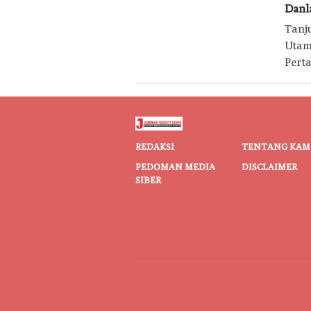
Danl
Tanj
Utam
Pert
REDAKSI
TENTANG KAM
PEDOMAN MEDIA
DISCLAIMER
SIBER