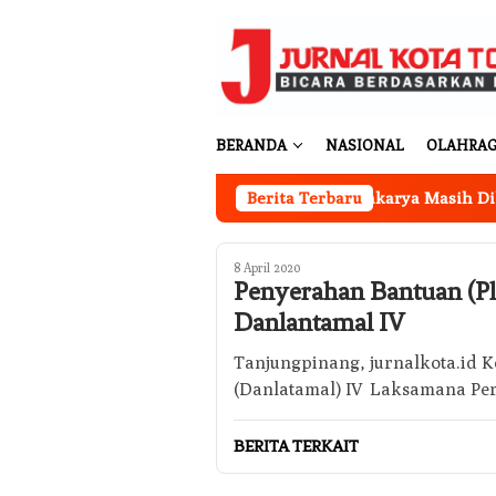
Loncat
ke
konten
BERANDA
NASIONAL
OLAHRA
Kantor Koperasi Merah Putih Desa Sukakarya Masih Dibangu
Berita Terbaru
8 April 2020
Penyerahan Bantuan (Plt
Danlantamal IV
Tanjungpinang, jurnalkota.id
(Danlatamal) IV Laksamana Pe
BERITA TERKAIT