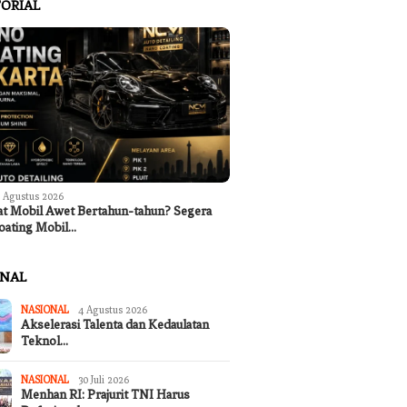
ORIAL
 Agustus 2026
at Mobil Awet Bertahun-tahun? Segera
oating Mobil…
 Arya Wibawa Pimpin
Kantor Koperasi Merah Putih
Program 
TKPK dan Percepatan
Desa Sukakarya Masih Dibangun,
Nasional
ONAL
sos Kota Denpasar
Rekrutmen Anggota Mulai
Peka Men
Berjalan
Kekering
NASIONAL
4 Agustus 2026
Akselerasi Talenta dan Kedaulatan
Teknol…
NASIONAL
30 Juli 2026
Menhan RI: Prajurit TNI Harus