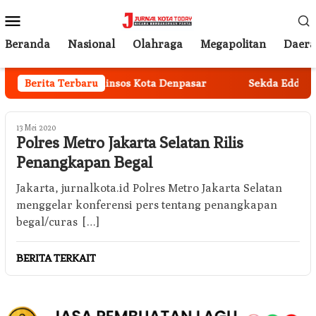
Loncat
Menu
ke
Mobile
konten
Beranda
Nasional
Olahraga
Megapolitan
Daer
 Percepatan Perlinsos Kota Denpasar
Berita Terbaru
Sekda Eddy Muly
13 Mei 2020
Polres Metro Jakarta Selatan Rilis
Penangkapan Begal
Jakarta, jurnalkota.id Polres Metro Jakarta Selatan
menggelar konferensi pers tentang penangkapan
begal/curas […]
BERITA TERKAIT