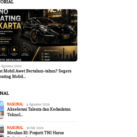
ORIAL
 Agustus 2026
at Mobil Awet Bertahun-tahun? Segera
oating Mobil…
 Arya Wibawa Pimpin
Kantor Koperasi Merah Putih
Program 
TKPK dan Percepatan
Desa Sukakarya Masih Dibangun,
Nasional
ONAL
sos Kota Denpasar
Rekrutmen Anggota Mulai
Peka Men
Berjalan
Kekering
NASIONAL
4 Agustus 2026
Akselerasi Talenta dan Kedaulatan
Teknol…
NASIONAL
30 Juli 2026
Menhan RI: Prajurit TNI Harus