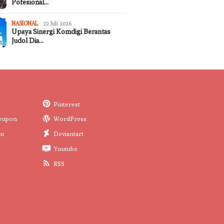
Pofesional…
NASIONAL
22 Juli 2026
Upaya Sinergi Komdigi Berantas
Judol Dia…
Pinterest
eupon
WordPress
in
Deviantart
Youtube
RSS