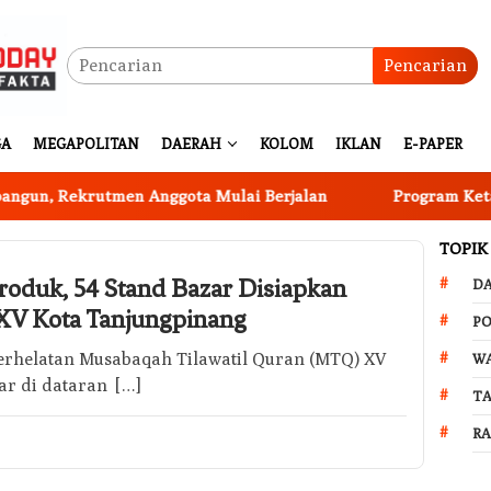
Pencarian
GA
MEGAPOLITAN
DAERAH
KOLOM
IKLAN
E-PAPER
, Rekrutmen Anggota Mulai Berjalan
Program Ketahana
TOPIK
oduk, 54 Stand Bazar Disiapkan
D
V Kota Tanjungpinang
PO
Perhelatan Musabaqah Tilawatil Quran (MTQ) XV
W
ar di dataran […]
T
R