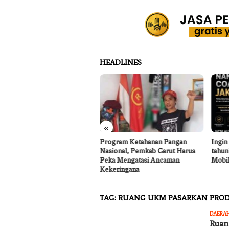
HEADLINES
«
tor Koperasi Merah Putih
Program Ketahanan Pangan
Ingin
a Sukakarya Masih Dibangun,
Nasional, Pemkab Garut Harus
tahun
rutmen Anggota Mulai
Peka Mengatasi Ancaman
Mobil
jalan
Kekeringana
TAG:
RUANG UKM PASARKAN PRO
DAERA
Ruan