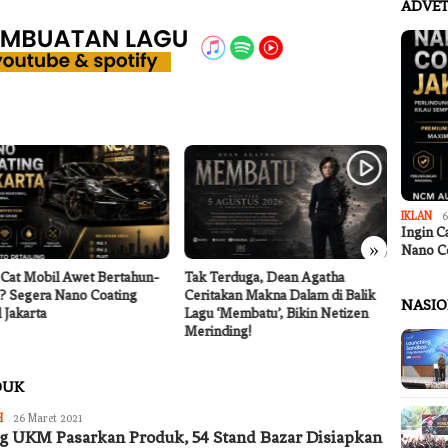
ADVET
IKLAN
6
Ingin C
»
Nano C
 Cat Mobil Awet Bertahun-
Tak Terduga, Dean Agatha
Wawali
? Segera Nano Coating
Ceritakan Makna Dalam di Balik
Rakor 
NASI
 Jakarta
Lagu ‘Membatu’, Bikin Netizen
Perlin
Merinding!
DUK
Redaksi
H
26 Maret 2021
Jurnal
g UKM Pasarkan Produk, 54 Stand Bazar Disiapkan