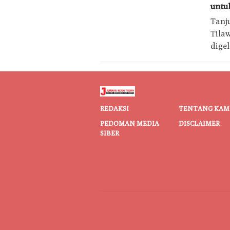
untu
Tanj
Tila
dige
REDAKSI
TENTANG KAM
PEDOMAN MEDIA
DISCLAIMER
SIBER