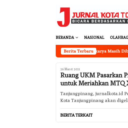
Loncat
ke
konten
BERANDA
NASIONAL
OLAHRA
Kantor Koperasi Merah Putih Desa Sukakarya Masih Dibangun
Berita Terbaru
26 Maret 2021
Ruang UKM Pasarkan Pr
untuk Meriahkan MTQ X
Tanjungpinang, jurnalkota.id 
Kota Tanjungpinang akan digel
BERITA TERKAIT