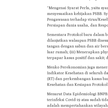
“Mengenai Syarat Perlu, yaitu sya
menyesuaikan kebijakan PSBB. Sya
Pengawasan terhadap virus/Keseh
Persiapan dunia usaha, dan Respo
Sementara Protokol baru dalam b
dilanjutkan walaupun PSBB dises
tangan dengan sabun dan air bers
luar rumah; (iii) Menerapkan physic
terpapar kasus positif dan sakit;
Menko Perekonomian juga mener
Indikator Kesehatan di seluruh d
(RT) dan perkembangan kasus baru
Kesehatan dan Kesiapan Protokol
Menurut Data Epidemiologi BNPB,
terinfeksi Covid-19 atau sudah ti
adalah mempertahankan wilayah ya