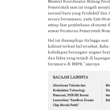
Menteri Koordinator Bidang Per
Pemerintah saat ini tengah meny
normal baru yang Produktif dan
secara bersamaan, yaitu Exit-Str
setiap fase pembukaan ekonomi 
sesuai Peraturan Pemerintah Nom
Hal ini disampikqn Airlngga saat
kabinet terkait hal tersebut, Rab
kehidupan berangsur-angsur berj
dan fakta yang terjadi di lapanga
bermuara di BNPB,” ujarnya
BACAAN LAINNYA
Akselerasi Talenta dan
Me
Kedaulatan Teknologi
Ha
Nasional, PERURI Resmi
dan
Luncurkan “Sandbox Desain
Ra
Chip Merah Putih”