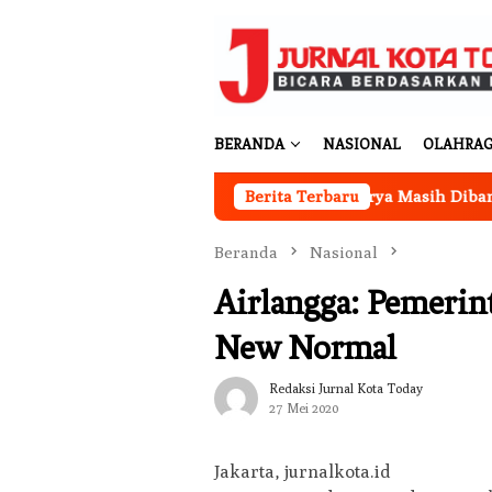
Loncat
ke
konten
BERANDA
NASIONAL
OLAHRA
or Koperasi Merah Putih Desa Sukakarya Masih Dibangun, Rekr
Berita Terbaru
Beranda
Nasional
Airlangga: Pemerin
New Normal
Redaksi Jurnal Kota Today
27 Mei 2020
Jakarta, jurnalkota.id