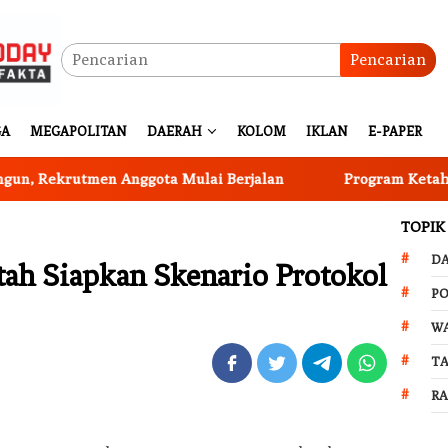
Pencarian
GA
MEGAPOLITAN
DAERAH
KOLOM
IKLAN
E-PAPER
utmen Anggota Mulai Berjalan
Program Ketahanan Pang
TOPIK
D
tah Siapkan Skenario Protokol
PO
W
T
R