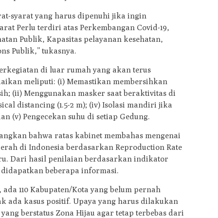
rat-syarat yang harus dipenuhi jika ingin
rat Perlu terdiri atas Perkembangan Covid-19,
atan Publik, Kapasitas pelayanan kesehatan,
ns Publik,” tukasnya.
erkegiatan di luar rumah yang akan terus
uaikan meliputi: (i) Memastikan membersihkan
ih; (ii) Menggunakan masker saat beraktivitas di
al distancing (1.5-2 m); (iv) Isolasi mandiri jika
 dan (v) Pengecekan suhu di setiap Gedung.
angkan bahwa ratas kabinet membahas mengenai
aerah di Indonesia berdasarkan Reproduction Rate
. Dari hasil penilaian berdasarkan indikator
 didapatkan beberapa informasi.
 ada 110 Kabupaten/Kota yang belum pernah
dak ada kasus positif. Upaya yang harus dilakukan
ng berstatus Zona Hijau agar tetap terbebas dari