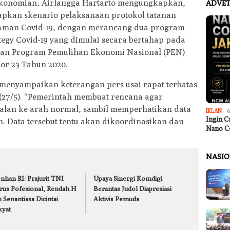
ekonomian, Airlangga Hartarto mengungkapkan,
ADVET
iapkan skenario pelaksanaan protokol tatanan
 Aman Covid-19, dengan merancang dua program
ategy Covid-19 yang dimulai secara bertahap pada
dan Program Pemulihan Ekonomi Nasional (PEN)
or 23 Tahun 2020.
 menyampaikan keterangan pers usai rapat terbatas
u (27/5). “Pemerintah membuat rencana agar
alan ke arah normal, sambil memperhatikan data
IKLAN
6
Ingin C
n. Data tersebut tentu akan dikoordinasikan dan
Nano C
NASI
nhan RI: Prajurit TNI
Upaya Sinergi Komdigi
rus Pofesional, Rendah H
Berantas Judol Diapresiasi
 Senantiasa Dicintai
Aktivis Pemuda
kyat