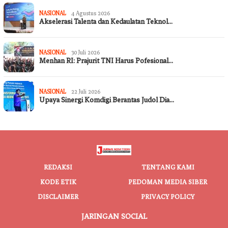
NASIONAL
4 Agustus 2026
Akselerasi Talenta dan Kedaulatan Teknol…
NASIONAL
30 Juli 2026
Menhan RI: Prajurit TNI Harus Pofesional…
NASIONAL
22 Juli 2026
Upaya Sinergi Komdigi Berantas Judol Dia…
REDAKSI
TENTANG KAMI
KODE ETIK
PEDOMAN MEDIA SIBER
DISCLAIMER
PRIVACY POLICY
JARINGAN SOCIAL