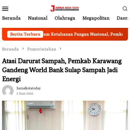
Loncat
Menu
ke
Mobile
konten
Beranda
Nasional
Olahraga
Megapolitan
Daer
n
Berita Terbaru
Program Ketahanan Pangan Nasional, Pemkab Garut H
Beranda
Pemerintahan
Atasi Darurat Sampah, Pemkab Karawang
Gandeng World Bank Sulap Sampah Jadi
Energi
Jurnalkotatoday
2 Juni 2026