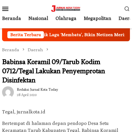
Loncat
Menu
ke
Mobile
konten
Beranda
Nasional
Olahraga
Megapolitan
Daer
kna Dalam di Balik Lagu ‘Membatu’, Bikin Netizen Merinding!
Berita Terbaru
Beranda
Daerah
Babinsa Koramil 09/Tarub Kodim
0712/Tegal Lakukan Penyemprotan
Disinfektan
Redaksi Jurnal Kota Today
28 April 2020
Tegal, jurnalkota.id
Bertempat di halaman depan pendopo Desa Setu
Kecamatan Tarub Kabupaten Tegal, Babinsa Koramil