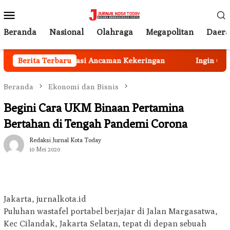
Loncat
Menu
ke
Mobile
konten
Beranda
Nasional
Olahraga
Megapolitan
Daer
us Peka Mengatasi Ancaman Kekeringan
Berita Terbaru
Ingin Cat Mobi
Beranda
Ekonomi dan Bisnis
Begini Cara UKM Binaan Pertamina
Bertahan di Tengah Pandemi Corona
Redaksi Jurnal Kota Today
10 Mei 2020
Jakarta, jurnalkota.id
Puluhan wastafel portabel berjajar di Jalan Margasatwa,
Kec Cilandak, Jakarta Selatan, tepat di depan sebuah