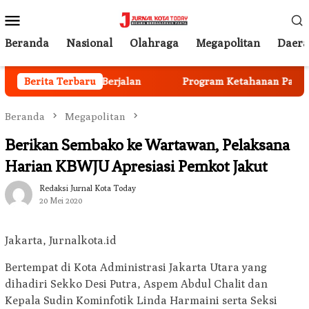
Loncat
Menu
ke
Mobile
konten
Beranda
Nasional
Olahraga
Megapolitan
Daer
 Anggota Mulai Berjalan
Berita Terbaru
Program Ketahanan Pangan Na
Beranda
Megapolitan
Berikan Sembako ke Wartawan, Pelaksana
Harian KBWJU Apresiasi Pemkot Jakut
Redaksi Jurnal Kota Today
20 Mei 2020
Jakarta, Jurnalkota.id
Bertempat di Kota Administrasi Jakarta Utara yang
dihadiri Sekko Desi Putra, Aspem Abdul Chalit dan
Kepala Sudin Kominfotik Linda Harmaini serta Seksi