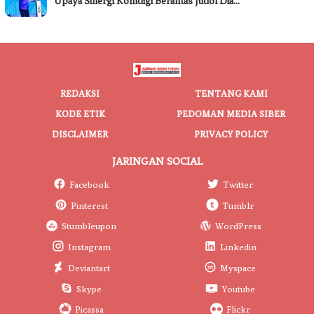
Upaya Sinergi Komdigi Berantas Judol Dia…
REDAKSI
TENTANG KAMI
KODE ETIK
PEDOMAN MEDIA SIBER
DISCLAIMER
PRIVACY POLICY
JARINGAN SOCIAL
Facebook
Twitter
Pinterest
Tumblr
Stumbleupon
WordPress
Instagram
Linkedin
Deviantart
Myspace
Skype
Youtube
Picassa
Flickr