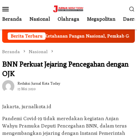
Loncat
Menu
ke
Mobile
konten
Beranda
Nasional
Olahraga
Megapolitan
Daer
Berita Terbaru
Program Ketahanan Pangan Nasional, Pemkab Garut Ha
Beranda
Nasional
BNN Perkuat Jejaring Pencegahan dengan
OJK
Redaksi Jurnal Kota Today
13 Mei 2020
Jakarta, jurnalkota.id
Pandemi Covid-19 tidak meredakan kegiatan Anjan
Wahyu Pramuka Deputi Pencegahan BNN, dalam terus
mengembangkan jejaring dengan Instansi Pemerintah