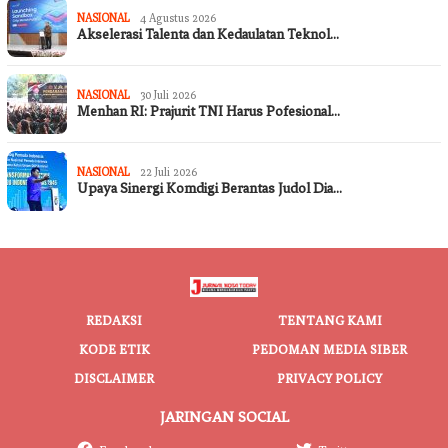
NASIONAL
4 Agustus 2026
Akselerasi Talenta dan Kedaulatan Teknol…
NASIONAL
30 Juli 2026
Menhan RI: Prajurit TNI Harus Pofesional…
NASIONAL
22 Juli 2026
Upaya Sinergi Komdigi Berantas Judol Dia…
REDAKSI
TENTANG KAMI
KODE ETIK
PEDOMAN MEDIA SIBER
DISCLAIMER
PRIVACY POLICY
JARINGAN SOCIAL