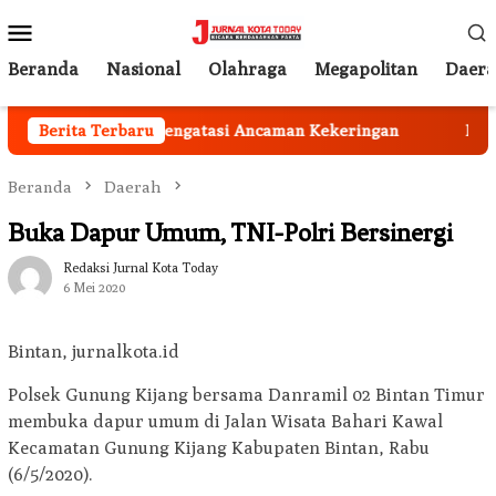
Loncat
Menu
ke
Mobile
konten
Beranda
Nasional
Olahraga
Megapolitan
Daer
ut Harus Peka Mengatasi Ancaman Kekeringan
Berita Terbaru
Ingin C
Beranda
Daerah
Buka Dapur Umum, TNI-Polri Bersinergi
Redaksi Jurnal Kota Today
6 Mei 2020
Bintan, jurnalkota.id
Polsek Gunung Kijang bersama Danramil 02 Bintan Timur
membuka dapur umum di Jalan Wisata Bahari Kawal
Kecamatan Gunung Kijang Kabupaten Bintan, Rabu
(6/5/2020).