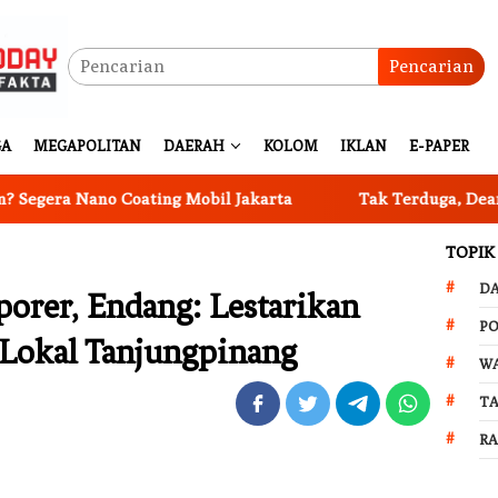
Pencarian
GA
MEGAPOLITAN
DAERAH
KOLOM
IKLAN
E-PAPER
ano Coating Mobil Jakarta
Tak Terduga, Dean Agatha Ce
TOPIK
D
rer, Endang: Lestarikan
PO
h Lokal Tanjungpinang
W
T
R