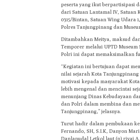
peserta yang ikut berpartisipasi
dari Satuan Lantamal IV, Satuan
0315/Bintan, Satuan Wing Udara 1
Polres Tanjungpinang dan Museu
Ditambahkan Meitya, maksud dan
Temporer melalui UPTD Museum S
Polri ini dapat memaksimalkan f
“Kegiatan ini bertujuan dapat me
nilai sejarah Kota Tanjungpinang 
motivasi kepada masyarakat Kot
lebih mengenal dan mencintai se
menunjang Dinas Kebudayaan dan 
dan Polri dalam membina dan mele
Tanjungpinang,” jelasnya.
Turut hadir dalam pembukaan keg
Fernando, SH, S.I.K, Danyon Mari
Danlanudal Letkol laut (p) rivai A