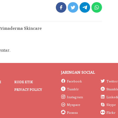
ntar.
JARINGAN SOCIAL
Facebook
Twitter
I
KODE ETIK
Tumblr
Stumbl
PRIVACY POLICY
Instagram
Linked
Myspace
Skype
Picassa
Flickr