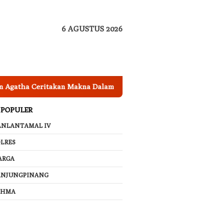
6 AGUSTUS 2026
ritakan Makna Dalam di Balik Lagu ‘Membatu’, Bikin Netizen 
 POPULER
ANLANTAMAL IV
LRES
ARGA
ANJUNGPINANG
AHMA