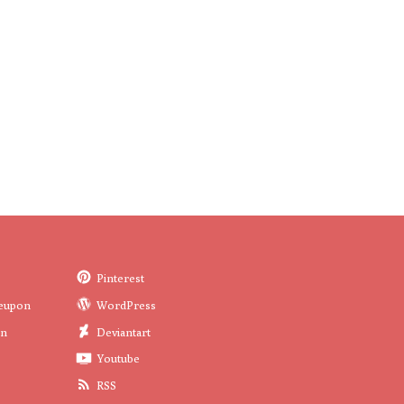
Pinterest
eupon
WordPress
in
Deviantart
Youtube
RSS