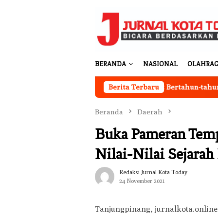
Loncat
ke
konten
BERANDA
NASIONAL
OLAHRA
Ingin Cat Mobil Awet Bertahun-tahun? Segera N
Berita Terbaru
Beranda
Daerah
Buka Pameran Tempo
Nilai-Nilai Sejara
Redaksi Jurnal Kota Today
24 November 2021
Tanjungpinang, jurnalkota.online