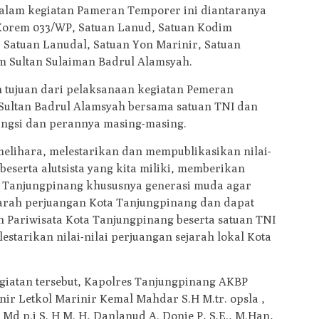
 dalam kegiatan Pameran Temporer ini diantaranya
 Korem 033/WP, Satuan Lanud, Satuan Kodim
, Satuan Lanudal, Satuan Yon Marinir, Satuan
m Sultan Sulaiman Badrul Alamsyah.
 tujuan dari pelaksanaan kegiatan Pemeran
ultan Badrul Alamsyah bersama satuan TNI dan
ungsi dan perannya masing-masing.
melihara, melestarikan dan mempublikasikan nilai-
beserta alutsista yang kita miliki, memberikan
a Tanjungpinang khususnya generasi muda agar
jarah perjuangan Kota Tanjungpinang dan dapat
Pariwisata Kota Tanjungpinang beserta satuan TNI
starikan nilai-nilai perjuangan sejarah lokal Kota
iatan tersebut, Kapolres Tanjungpinang AKBP
nir Letkol Marinir Kemal Mahdar S.H M.tr. opsla ,
. Md p.i S. H M. H, Danlanud A. Donie P, S.E., M.Han,