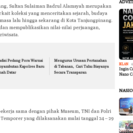
ADVET
ng, Sultan Sulaiman Badrul Alamsyah merupakan
kait koleksi yang menceritakan sejarah, budaya
 masa lalu hingga sekarang di Kota Tanjungpinang.
dan mempublikasikan nilai-nilai perjuangan,
riwisata.
adisi Pedang Pora Warnai
Mengurus Urusan Pertanahan
IKLAN
6
nyambutan Kapolres Baru
di Tabanan, Cari Tahu Biayanya
Ingin C
nah Datar
Secara Transparan
Nano C
NASI
ekerja sama dengan pihak Museum, TNI dan Polri
emporer yang dilaksanakan mulai tanggal 24 – 29