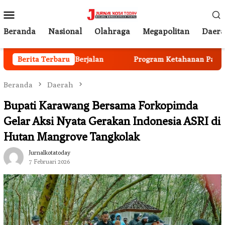
Loncat
Menu
ke
Mobile
konten
Beranda
Nasional
Olahraga
Megapolitan
Daer
Anggota Mulai Berjalan
Berita Terbaru
Program Ketahanan Pangan Nas
Beranda
Daerah
Bupati Karawang Bersama Forkopimda
Gelar Aksi Nyata Gerakan Indonesia ASRI di
Hutan Mangrove Tangkolak
Jurnalkotatoday
7 Februari 2026