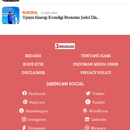
NASIONAL
22 Juli 2026
Upaya Sinergi Komdigi Berantas Judol Dia…
REDAKSI
TENTANG KAMI
KODE ETIK
PEDOMAN MEDIA SIBER
DISCLAIMER
PRIVACY POLICY
JARINGAN SOCIAL
Facebook
Twitter
Pinterest
Tumblr
Stumbleupon
WordPress
Instagram
Linkedin
Deviantart
Myspace