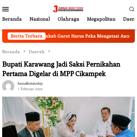
Loncat
Menu
ke
Mobile
konten
Beranda
Nasional
Olahraga
Megapolitan
Daer
an Nasional, Pemkab Garut Harus Peka Mengatasi Ancaman Ke
Berita Terbaru
Beranda
Daerah
Bupati Karawang Jadi Saksi Pernikahan
Pertama Digelar di MPP Cikampek
Jurnalkotatoday
7 Februari 2026