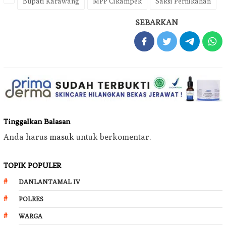
Bupati Karawang
MPP Cikampek
Saksi Pernikahan
SEBARKAN
Tinggalkan Balasan
Anda harus
masuk
untuk berkomentar.
TOPIK POPULER
DANLANTAMAL IV
POLRES
WARGA