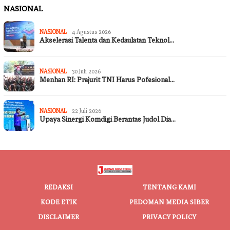
NASIONAL
NASIONAL
4 Agustus 2026
Akselerasi Talenta dan Kedaulatan Teknol…
NASIONAL
30 Juli 2026
Menhan RI: Prajurit TNI Harus Pofesional…
NASIONAL
22 Juli 2026
Upaya Sinergi Komdigi Berantas Judol Dia…
REDAKSI
TENTANG KAMI
KODE ETIK
PEDOMAN MEDIA SIBER
DISCLAIMER
PRIVACY POLICY