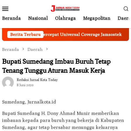
Loncat
Menu
ke
Mobile
konten
Beranda
Nasional
Olahraga
Megapolitan
Daer
erkuat Sinergi Percepat Universal Coverage Jamsostek
Berita Terbaru
K
Beranda
Daerah
Bupati Sumedang Imbau Buruh Tetap
Tenang Tunggu Aturan Masuk Kerja
Redaksi Jurnal Kota Today
8 Juni 2020
Sumedang, Jurnalkota.id
Bupati Sumedang H. Dony Ahmad Munir memberikan
imbauan kepada para buruh yang bekerja di Kabupaten
Sumedang, agar tetap bersabar menunggu keluarnya