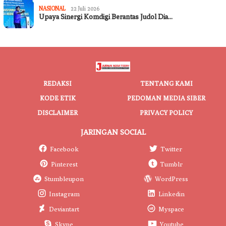
NASIONAL
22 Juli 2026
Upaya Sinergi Komdigi Berantas Judol Dia…
REDAKSI
TENTANG KAMI
KODE ETIK
PEDOMAN MEDIA SIBER
DISCLAIMER
PRIVACY POLICY
JARINGAN SOCIAL
Facebook
Twitter
Pinterest
Tumblr
Stumbleupon
WordPress
Instagram
Linkedin
Deviantart
Myspace
Skype
Youtube