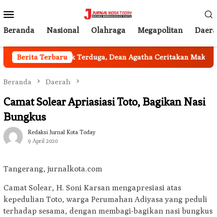
Loncat
Menu
ke
Mobile
konten
Beranda
Nasional
Olahraga
Megapolitan
Daer
akarta
Berita Terbaru
Tak Terduga, Dean Agatha Ceritakan Makna Dalam
Beranda
Daerah
Camat Solear Apriasiasi Toto, Bagikan Nasi
Bungkus
Redaksi Jurnal Kota Today
9 April 2020
Tangerang, jurnalkota.com
Camat Solear, H. Soni Karsan mengapresiasi atas
kepedulian Toto, warga Perumahan Adiyasa yang peduli
terhadap sesama, dengan membagi-bagikan nasi bungkus