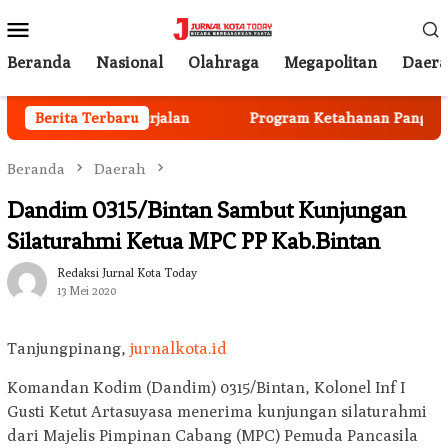
Loncat
Menu
ke
Mobile
konten
Beranda
Nasional
Olahraga
Megapolitan
Daer
nggota Mulai Berjalan
Berita Terbaru
Program Ketahanan Pangan Nasi
Beranda
Daerah
Dandim 0315/Bintan Sambut Kunjungan
Silaturahmi Ketua MPC PP Kab.Bintan
Redaksi Jurnal Kota Today
13 Mei 2020
Tanjungpinang,
jurnalkota.id
Komandan Kodim (Dandim) 0315/Bintan, Kolonel Inf I
Gusti Ketut Artasuyasa menerima kunjungan silaturahmi
dari Majelis Pimpinan Cabang (MPC) Pemuda Pancasila