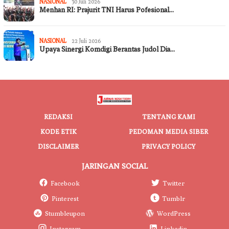
NASIONAL
30 Juli 2026
Menhan RI: Prajurit TNI Harus Pofesional…
NASIONAL
22 Juli 2026
Upaya Sinergi Komdigi Berantas Judol Dia…
REDAKSI
TENTANG KAMI
KODE ETIK
PEDOMAN MEDIA SIBER
DISCLAIMER
PRIVACY POLICY
JARINGAN SOCIAL
Facebook
Twitter
Pinterest
Tumblr
Stumbleupon
WordPress
Instagram
Linkedin