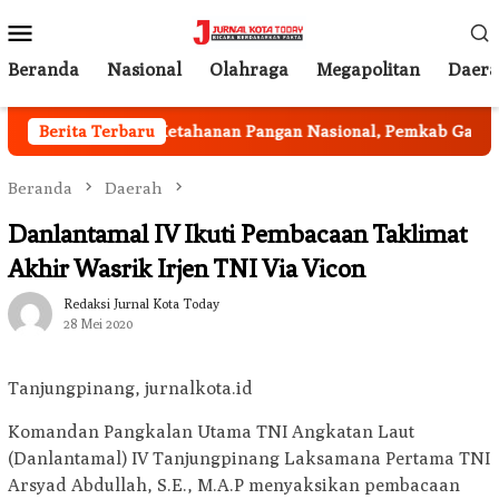
Loncat
Menu
ke
Mobile
konten
Beranda
Nasional
Olahraga
Megapolitan
Daer
Berita Terbaru
Program Ketahanan Pangan Nasional, Pemkab Garut Har
Beranda
Daerah
Danlantamal IV Ikuti Pembacaan Taklimat
Akhir Wasrik Irjen TNI Via Vicon
Redaksi Jurnal Kota Today
28 Mei 2020
Tanjungpinang, jurnalkota.id
Komandan Pangkalan Utama TNI Angkatan Laut
(Danlantamal) IV Tanjungpinang Laksamana Pertama TNI
Arsyad Abdullah, S.E., M.A.P menyaksikan pembacaan