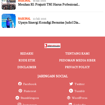
NASIONAL
30 Juli 2026
Menhan RI: Prajurit TNI Harus Pofesional…
NASIONAL
22 Juli 2026
Upaya Sinergi Komdigi Berantas Judol Dia…
REDAKSI
TENTANG KAMI
KODE ETIK
PEDOMAN MEDIA SIBER
DISCLAIMER
PRIVACY POLICY
JARINGAN SOCIAL
Facebook
Twitter
Pinterest
Tumblr
Stumbleupon
WordPress
Instagram
Linkedin