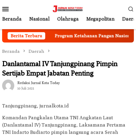
Loncat
Menu
ke
Mobile
konten
Beranda
Nasional
Olahraga
Megapolitan
Daer
ai Berjalan
Berita Terbaru
Program Ketahanan Pangan Nasional, Pemk
Beranda
Daerah
Danlantamal IV Tanjungpinang Pimpin
Sertijab Empat Jabatan Penting
Redaksi Jurnal Kota Today
10 Juli 2021
Tanjungpinang, jurnalkota.id
Komandan Pangkalan Utama TNI Angkatan Laut
(Danlantamal IV) Tanjungpinang, Laksamana Pertama
TNI Indarto Budiarto pimpin langsung acara Serah