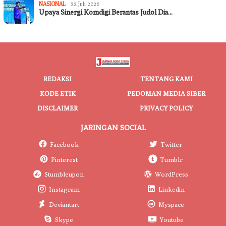
NASIONAL
22 Juli 2026
Upaya Sinergi Komdigi Berantas Judol Dia…
REDAKSI
TENTANG KAMI
KODE ETIK
PEDOMAN MEDIA SIBER
DISCLAIMER
PRIVACY POLICY
JARINGAN SOCIAL
Facebook
Twitter
Pinterest
Tumblr
Stumbleupon
WordPress
Instagram
Linkedin
Deviantart
Myspace
Skype
Youtube