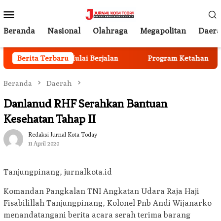
Loncat
Menu
ke
Mobile
konten
Beranda
Nasional
Olahraga
Megapolitan
Daer
tmen Anggota Mulai Berjalan
Berita Terbaru
Program Ketahanan Panga
Beranda
Daerah
Danlanud RHF Serahkan Bantuan
Kesehatan Tahap II
Redaksi Jurnal Kota Today
11 April 2020
Tanjungpinang, jurnalkota.id
Komandan Pangkalan TNI Angkatan Udara Raja Haji
Fisabilillah Tanjungpinang, Kolonel Pnb Andi Wijanarko
menandatangani berita acara serah terima barang