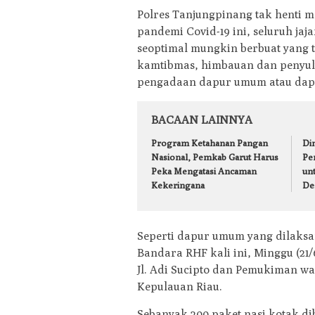
Polres Tanjungpinang tak henti 
pandemi Covid-19 ini, seluruh jaj
seoptimal mungkin berbuat yang 
kamtibmas, himbauan dan penyul
pengadaan dapur umum atau dap
BACAAN LAINNYA
Program Ketahanan Pangan
Din
Nasional, Pemkab Garut Harus
Pe
Peka Mengatasi Ancaman
un
Kekeringana
De
Seperti dapur umum yang dilaksa
Bandara RHF kali ini, Minggu (21/6
Jl. Adi Sucipto dan Pemukiman war
Kepulauan Riau.
Sebanyak 200 paket nasi kotak d