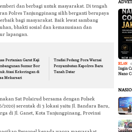
ADVET
memberi dan berbagi untuk masyarakat. Di tengah
aran Polres Tanjungpinang silih berganti berupaya
terbaik bagi masyarakat. Baik lewat sambang
uhan, bhakti sosial dan kemanusiaan dan
ur lapangan.
as Pertanian Garut Kaji
Tradisi Pedang Pora Warnai
IKLAN
6
mbangunan Sumur Bor
Penyambutan Kapolres Baru
Ingin C
tuk Atasi Kekeringan di
Tanah Datar
Nano C
sa Mekarsari
NASI
nakan Sat Polairud bersama dengan Polsek
/2020) serentak di 3 lokasi yaitu Jl. Bandara Baru,
ga di Jl. Ganet, Kota Tanjungpinang, Provinsi
ibagikan Personel kepada warga masyarakat,