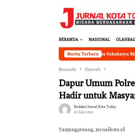
Loncat
ke
konten
BERANDA
NASIONAL
OLAHRA
Kantor Koperasi Merah Putih Desa Sukakarya Masih Dib
Berita Terbaru
Beranda
Daerah
Dapur Umum Polres
Hadir untuk Masya
Redaksi Jurnal Kota Today
22 Juni 2020
Tanjungpinang, jurnalkota.id