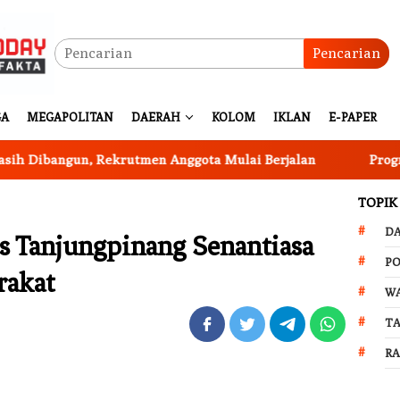
Pencarian
GA
MEGAPOLITAN
DAERAH
KOLOM
IKLAN
E-PAPER
angun, Rekrutmen Anggota Mulai Berjalan
Program Ket
TOPIK
D
 Tanjungpinang Senantiasa
PO
rakat
W
T
R