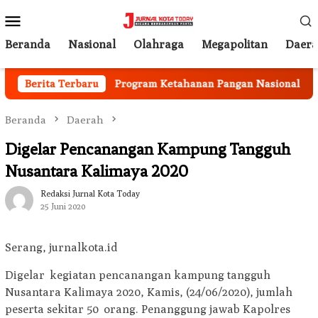
Loncat
Menu
ke
Mobile
konten
Beranda
Nasional
Olahraga
Megapolitan
Daer
 Berjalan
Berita Terbaru
Program Ketahanan Pangan Nasional, Pemkab
Beranda
Daerah
Digelar Pencanangan Kampung Tangguh
Nusantara Kalimaya 2020
Redaksi Jurnal Kota Today
25 Juni 2020
Serang, jurnalkota.id
Digelar kegiatan pencanangan kampung tangguh
Nusantara Kalimaya 2020, Kamis, (24/06/2020), jumlah
peserta sekitar 50 orang. Penanggung jawab Kapolres