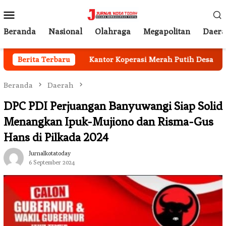
Loncat
Menu
ke
Mobile
konten
Beranda
Nasional
Olahraga
Megapolitan
Daer
e Jamsostek
Berita Terbaru
Kantor Koperasi Merah Putih Desa Sukakar
Beranda
Daerah
DPC PDI Perjuangan Banyuwangi Siap Solid
Menangkan Ipuk-Mujiono dan Risma-Gus
Hans di Pilkada 2024
Jurnalkotatoday
6 September 2024