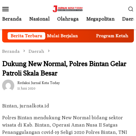
Loncat
Menu
ke
Mobile
konten
Beranda
Nasional
Olahraga
Megapolitan
Daer
rutmen Anggota Mulai Berjalan
Berita Terbaru
Program Ketahanan Pan
Beranda
Daerah
Dukung New Normal, Polres Bintan Gelar
Patroli Skala Besar
Redaksi Jurnal Kota Today
11 Juni 2020
Bintan, jurnalkota.id
Polres Bintan mendukung New Normal bidang sektor
wisata di Kab. Bintan, Operasi Aman Nusa II Satgas
Penanggulangan covid-19 Seligi 2020 Polres Bintan, TNI