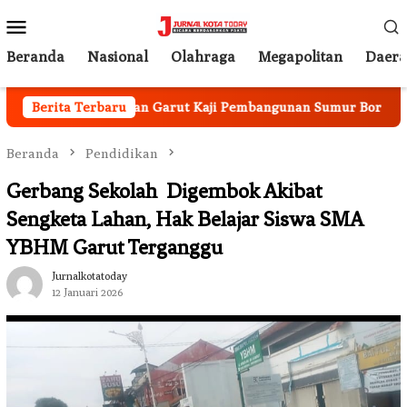
Loncat
Menu
ke
Mobile
konten
Beranda
Nasional
Olahraga
Megapolitan
Daer
nas Pertanian Garut Kaji Pembangunan Sumur Bor untuk Atasi 
Berita Terbaru
Beranda
Pendidikan
Gerbang Sekolah Digembok Akibat
Sengketa Lahan, Hak Belajar Siswa SMA
YBHM Garut Terganggu
Jurnalkotatoday
12 Januari 2026