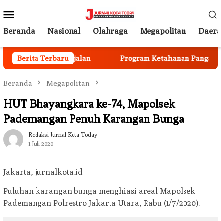
Loncat
Menu
ke
Mobile
konten
Beranda
Nasional
Olahraga
Megapolitan
Daer
nggota Mulai Berjalan
Berita Terbaru
Program Ketahanan Pangan Nasi
Beranda
Megapolitan
HUT Bhayangkara ke-74, Mapolsek
Pademangan Penuh Karangan Bunga
Redaksi Jurnal Kota Today
1 Juli 2020
Jakarta, jurnalkota.id
Puluhan karangan bunga menghiasi areal Mapolsek
Pademangan Polrestro Jakarta Utara, Rabu (1/7/2020).