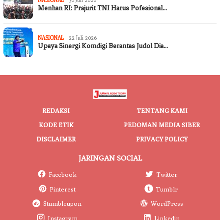
Menhan RI: Prajurit TNI Harus Pofesional…
NASIONAL
22 Juli 2026
Upaya Sinergi Komdigi Berantas Judol Dia…
REDAKSI
TENTANG KAMI
KODE ETIK
PEDOMAN MEDIA SIBER
DISCLAIMER
PRIVACY POLICY
JARINGAN SOCIAL
Facebook
Twitter
Pinterest
Tumblr
Stumbleupon
WordPress
Instagram
Linkedin