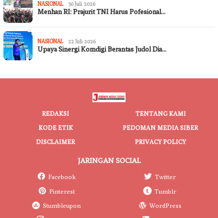
NASIONAL
30 Juli 2026
Menhan RI: Prajurit TNI Harus Pofesional…
NASIONAL
22 Juli 2026
Upaya Sinergi Komdigi Berantas Judol Dia…
REDAKSI
TENTANG KAMI
KODE ETIK
PEDOMAN MEDIA SIBER
DISCLAIMER
PRIVACY POLICY
JARINGAN SOCIAL
Facebook
Twitter
Pinterest
Tumblr
Stumbleupon
WordPress