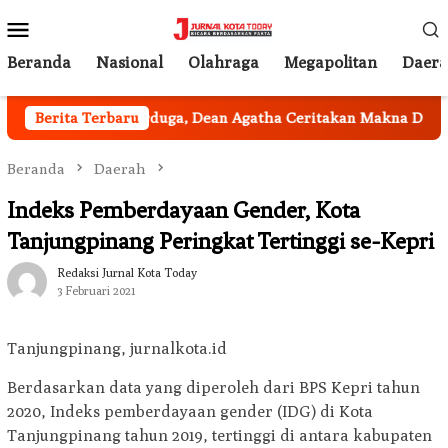
Loncat
Menu
ke
Mobile
konten
Beranda
Nasional
Olahraga
Megapolitan
Daer
Berita Terbaru
Tak Terduga, Dean Agatha Ceritakan Makna Dalam di Ba
Beranda
Daerah
Indeks Pemberdayaan Gender, Kota
Tanjungpinang Peringkat Tertinggi se-Kepri
Redaksi Jurnal Kota Today
3 Februari 2021
Tanjungpinang, jurnalkota.id
Berdasarkan data yang diperoleh dari BPS Kepri tahun
2020, Indeks pemberdayaan gender (IDG) di Kota
Tanjungpinang tahun 2019, tertinggi di antara kabupaten