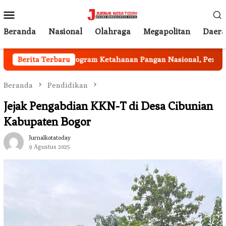
Loncat
Menu
ke
Mobile
konten
Beranda
Nasional
Olahraga
Megapolitan
Daer
etahanan Pangan Nasional, Pemkab Garut Harus Peka Mengata
Berita Terbaru
Beranda
Pendidikan
Jejak Pengabdian KKN-T di Desa Cibunian
Kabupaten Bogor
Jurnalkotatoday
9 Agustus 2025