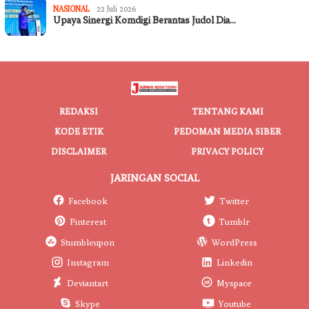
NASIONAL
22 Juli 2026
Upaya Sinergi Komdigi Berantas Judol Dia…
REDAKSI
TENTANG KAMI
KODE ETIK
PEDOMAN MEDIA SIBER
DISCLAIMER
PRIVACY POLICY
JARINGAN SOCIAL
Facebook
Twitter
Pinterest
Tumblr
Stumbleupon
WordPress
Instagram
Linkedin
Deviantart
Myspace
Skype
Youtube