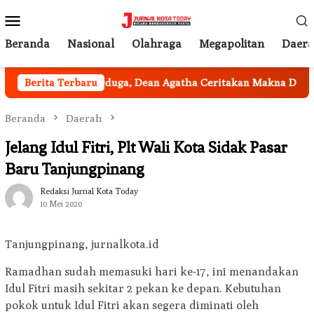
Loncat
Menu
ke
Mobile
konten
Beranda
Nasional
Olahraga
Megapolitan
Daer
a
Berita Terbaru
Tak Terduga, Dean Agatha Ceritakan Makna Dalam di B
Beranda
Daerah
Jelang Idul Fitri, Plt Wali Kota Sidak Pasar
Baru Tanjungpinang
Redaksi Jurnal Kota Today
10 Mei 2020
Tanjungpinang, jurnalkota.id
Ramadhan sudah memasuki hari ke-17, ini menandakan
Idul Fitri masih sekitar 2 pekan ke depan. Kebutuhan
pokok untuk Idul Fitri akan segera diminati oleh