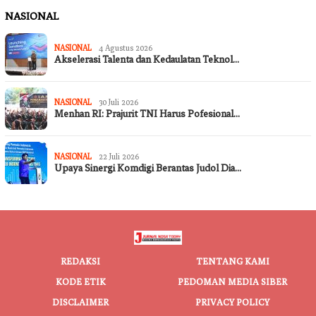
NASIONAL
NASIONAL
4 Agustus 2026
Akselerasi Talenta dan Kedaulatan Teknol…
NASIONAL
30 Juli 2026
Menhan RI: Prajurit TNI Harus Pofesional…
NASIONAL
22 Juli 2026
Upaya Sinergi Komdigi Berantas Judol Dia…
REDAKSI
TENTANG KAMI
KODE ETIK
PEDOMAN MEDIA SIBER
DISCLAIMER
PRIVACY POLICY