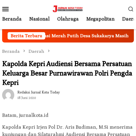
Loncat
Menu
ke
Mobile
konten
Beranda
Nasional
Olahraga
Megapolitan
Daer
Kantor Koperasi Merah Putih Desa Sukakarya Masih Dibang
Berita Terbaru
Beranda
Daerah
Kapolda Kepri Audiensi Bersama Persatuan
Keluarga Besar Purnawirawan Polri Pengda
Kepri
Redaksi Jurnal Kota Today
18 Juni 2020
Batam, jurnalkota.id
Kapolda Kepri Irjen Pol Dr. Aris Budiman, M.Si menerima
kunjungan dan Silaturahmi Audiensi Bersama Persatuan