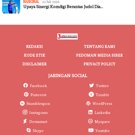
NASIONAL
22 Juli 2026
Upaya Sinergi Komdigi Berantas Judol Dia…
REDAKSI
TENTANG KAMI
KODE ETIK
PEDOMAN MEDIA SIBER
DISCLAIMER
PRIVACY POLICY
JARINGAN SOCIAL
Facebook
Twitter
Pinterest
Tumblr
Stumbleupon
WordPress
Instagram
Linkedin
Deviantart
Myspace
Skype
Youtube