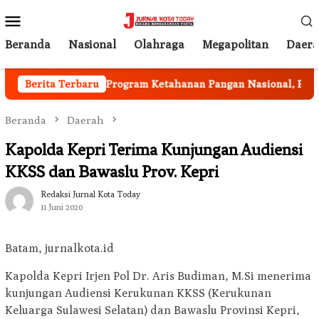
Loncat
Menu
ke
Mobile
konten
Beranda
Nasional
Olahraga
Megapolitan
Daer
 Berjalan
Berita Terbaru
Program Ketahanan Pangan Nasional, Pemkab
Beranda
Daerah
Kapolda Kepri Terima Kunjungan Audiensi
KKSS dan Bawaslu Prov. Kepri
Redaksi Jurnal Kota Today
11 Juni 2020
Batam, jurnalkota.id
Kapolda Kepri Irjen Pol Dr. Aris Budiman, M.Si menerima
kunjungan Audiensi Kerukunan KKSS (Kerukunan
Keluarga Sulawesi Selatan) dan Bawaslu Provinsi Kepri,