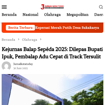
Loncat
Menu
ke
Mobile
konten
Beranda
Nasional
Olahraga
Megapolitan
Daer
Berita Terbaru
Kantor Koperasi Merah Putih Desa Sukakarya Masih Di
Beranda
Olahraga
Kejurnas Balap Sepéda 2025: Dilepas Bupati
Ipuk, Pembalap Adu Cepat di Track Tersulit
Jurnalkotatoday
30 Juni 2025