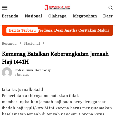
Loncat
Menu
ke
Mobile
konten
Beranda
Nasional
Olahraga
Megapolitan
Daer
ta
Berita Terbaru
Tak Terduga, Dean Agatha Ceritakan Makna Dalam di 
Beranda
Nasional
Kemenag Batalkan Keberangkatan Jemaah
Haji 1441H
Redaksi Jurnal Kota Today
2 Juni 2020
Jakarta, jurnalkota.id
Pemerintah akhirnya memutuskan tidak
memberangkatkan jemaah haji pada penyelenggaraan
ibadah haji 1441H/2020M ini karena harus mengutamakan
keselamatan jemaah di tengah pandemi Corona Virus