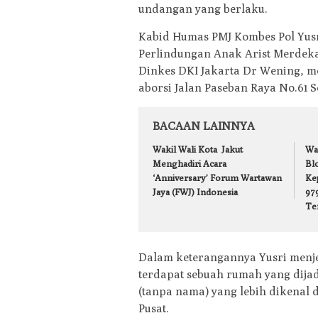
undangan yang berlaku.
Kabid Humas PMJ Kombes Pol Yusr
Perlindungan Anak Arist Merdeka
Dinkes DKI Jakarta Dr Wening, me
aborsi Jalan Paseban Raya No.61 Se
BACAAN LAINNYA
Wakil Wali Kota Jakut
Wa
Menghadiri Acara
Bl
‘Anniversary’ Forum Wartawan
Ke
Jaya (FWJ) Indonesia
979
Te
Dalam keterangannya Yusri menje
terdapat sebuah rumah yang dija
(tanpa nama) yang lebih dikenal 
Pusat.