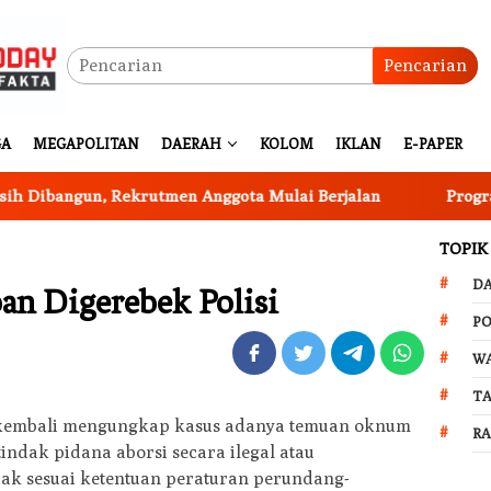
Pencarian
GA
MEGAPOLITAN
DAERAH
KOLOM
IKLAN
E-PAPER
ngun, Rekrutmen Anggota Mulai Berjalan
Program Keta
TOPIK
D
ban Digerebek Polisi
PO
W
T
ri kembali mengungkap kasus adanya temuan oknum
R
indak pidana aborsi secara ilegal atau
ak sesuai ketentuan peraturan perundang-