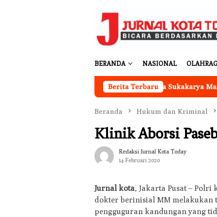
Loncat
ke
konten
BERANDA
NASIONAL
OLAHRA
Kantor Koperasi Merah Putih Desa Sukakarya Masih Diba
Berita Terbaru
Beranda
Hukum dan Kriminal
Klinik Aborsi Pase
Redaksi Jurnal Kota Today
14 Februari 2020
Jurnal kota
, Jakarta Pusat – Pol
dokter berinisial MM melakukan t
pengguguran kandungan yang tid