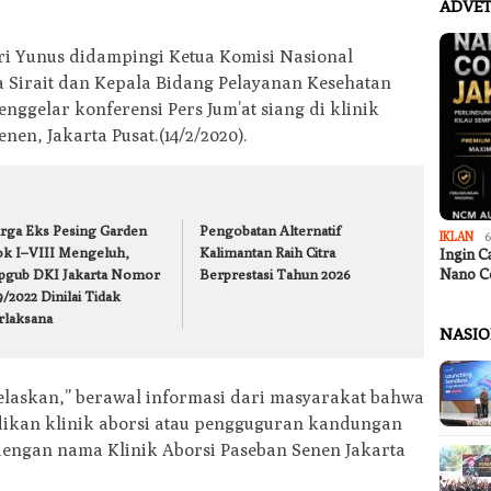
ADVET
i Yunus didampingi Ketua Komisi Nasional
 Sirait dan Kepala Bidang Pelayanan Kesehatan
nggelar konferensi Pers Jum’at siang di klinik
nen, Jakarta Pusat.(14/2/2020).
rga Eks Pesing Garden
Pengobatan Alternatif
IKLAN
6
ok I–VIII Mengeluh,
Kalimantan Raih Citra
Ingin C
Nano C
pgub DKI Jakarta Nomor
Berprestasi Tahun 2026
/2022 Dinilai Tidak
rlaksana
NASI
laskan,” berawal informasi dari masyarakat bahwa
dikan klinik aborsi atau pengguguran kandungan
dengan nama Klinik Aborsi Paseban Senen Jakarta