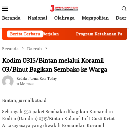
Loncat
Menu
ke
Mobile
konten
Beranda
Nasional
Olahraga
Megapolitan
Daer
 Anggota Mulai Berjalan
Berita Terbaru
Program Ketahanan Pangan Na
Beranda
Daerah
Kodim 0315/Bintan melalui Koramil
03/Binut Bagikan Sembako ke Warga
Redaksi Jurnal Kota Today
31 Mei 2020
Bintan, jurnalkota.id
Sebanyak 550 paket Sembako dibagikan Komandan
Kodim (Dandim) 0315/Bintan Kolonel Inf I Gusti Ketut
Artasuyasaya yang diwakili Komandan Koramil