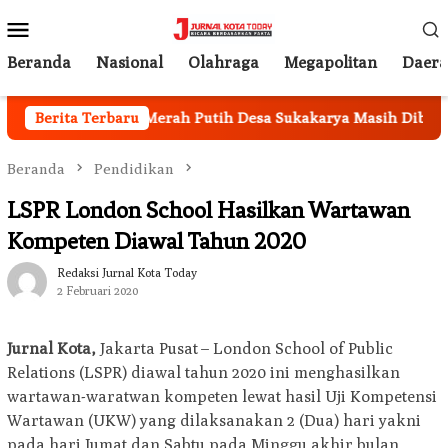
Loncat
Menu
ke
Mobile
konten
Beranda
Nasional
Olahraga
Megapolitan
Daer
antor Koperasi Merah Putih Desa Sukakarya Masih Dibangun, 
Berita Terbaru
Beranda
Pendidikan
LSPR London School Hasilkan Wartawan
Kompeten Diawal Tahun 2020
Redaksi Jurnal Kota Today
2 Februari 2020
Jurnal Kota,
Jakarta Pusat – London School of Public
Relations (LSPR) diawal tahun 2020 ini menghasilkan
wartawan-waratwan kompeten lewat hasil Uji Kompetensi
Wartawan (UKW) yang dilaksanakan 2 (Dua) hari yakni
pada hari Jumat dan Sabtu pada Minggu akhir bulan