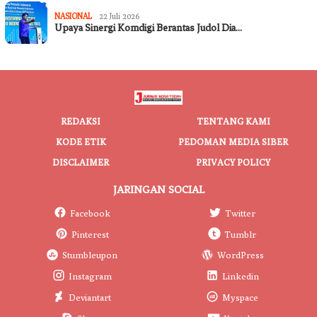
NASIONAL
22 Juli 2026
Upaya Sinergi Komdigi Berantas Judol Dia…
REDAKSI
TENTANG KAMI
KODE ETIK
PEDOMAN MEDIA SIBER
DISCLAIMER
PRIVACY POLICY
JARINGAN SOCIAL
Facebook
Twitter
Pinterest
Tumblr
Stumbleupon
WordPress
Instagram
Linkedin
Deviantart
Myspace