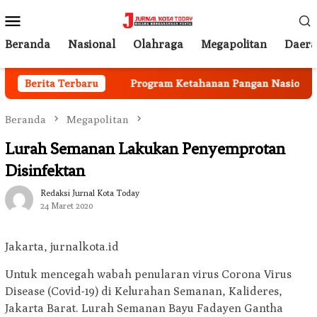
Loncat
Menu
ke
Mobile
konten
Beranda
Nasional
Olahraga
Megapolitan
Daer
lai Berjalan
Berita Terbaru
Program Ketahanan Pangan Nasional, Pe
Beranda
Megapolitan
Lurah Semanan Lakukan Penyemprotan
Disinfektan
Redaksi Jurnal Kota Today
24 Maret 2020
Jakarta, jurnalkota.id
Untuk mencegah wabah penularan virus Corona Virus
Disease (Covid-19) di Kelurahan Semanan, Kalideres,
Jakarta Barat. Lurah Semanan Bayu Fadayen Gantha