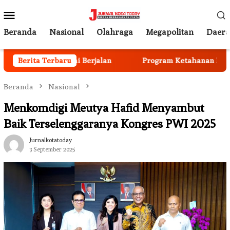
Loncat
Menu
ke
Mobile
konten
Beranda
Nasional
Olahraga
Megapolitan
Daer
 Anggota Mulai Berjalan
Berita Terbaru
Program Ketahanan Pangan Na
Beranda
Nasional
Menkomdigi Meutya Hafid Menyambut
Baik Terselenggaranya Kongres PWI 2025
Jurnalkotatoday
3 September 2025