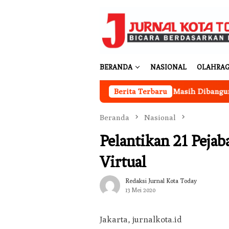
Loncat
ke
konten
BERANDA
NASIONAL
OLAHRA
operasi Merah Putih Desa Sukakarya Masih Dibangun, Rekrutm
Berita Terbaru
Beranda
Nasional
Pelantikan 21 Pejab
Virtual
Redaksi Jurnal Kota Today
13 Mei 2020
Jakarta, jurnalkota.id