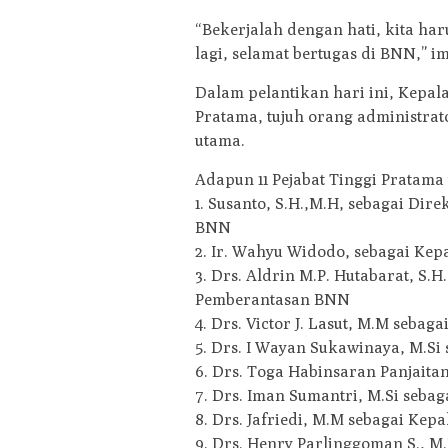
“Bekerjalah dengan hati, kita ha
lagi, selamat bertugas di BNN,” 
Dalam pelantikan hari ini, Kepal
Pratama, tujuh orang administrat
utama.
Adapun 11 Pejabat Tinggi Pratama 
1. Susanto, S.H.,M.H, sebagai D
BNN
2. Ir. Wahyu Widodo, sebagai Ke
3. Drs. Aldrin M.P. Hutabarat, S.
Pemberantasan BNN
4. Drs. Victor J. Lasut, M.M seba
5. Drs. I Wayan Sukawinaya, M.S
6. Drs. Toga Habinsaran Panjait
7. Drs. Iman Sumantri, M.Si seb
8. Drs. Jafriedi, M.M sebagai Ke
9. Drs. Henry Parlinggoman S., 