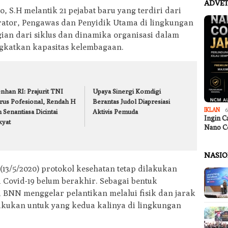
ADVET
 S.H melantik 21 pejabat baru yang terdiri dari
trator, Pengawas dan Penyidik Utama di lingkungan
ian dari siklus dan dinamika organisasi dalam
katkan kapasitas kelembagaan.
nhan RI: Prajurit TNI
Upaya Sinergi Komdigi
rus Pofesional, Rendah H
Berantas Judol Diapresiasi
IKLAN
6
 Senantiasa Dicintai
Aktivis Pemuda
Ingin C
kyat
Nano C
NASI
(13/5/2020) protokol kesehatan tetap dilakukan
 Covid-19 belum berakhir. Sebagai bentuk
 BNN menggelar pelantikan melalui fisik dan jarak
dilakukan untuk yang kedua kalinya di lingkungan