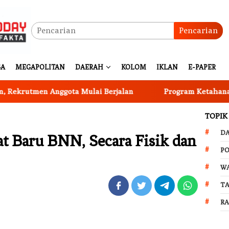
Pencarian
GA
MEGAPOLITAN
DAERAH
KOLOM
IKLAN
E-PAPER
en Anggota Mulai Berjalan
Program Ketahanan Pangan 
TOPIK
D
at Baru BNN, Secara Fisik dan
PO
W
T
R